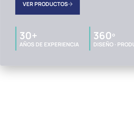
VER PRODUCTOS
30+
360º
AÑOS DE EXPERIENCIA
DISEÑO · PROD