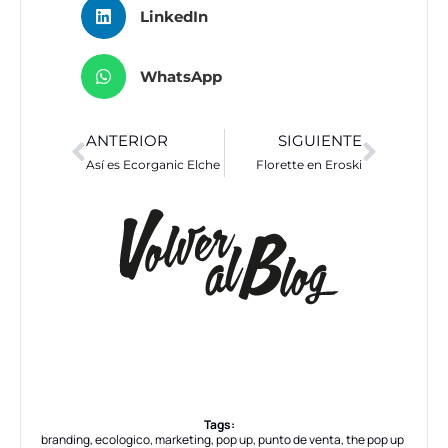
LinkedIn
WhatsApp
ANTERIOR
SIGUIENTE
Así es Ecorganic Elche
Florette en Eroski
Tags:
branding
,
ecologico
,
marketing
,
pop up
,
punto de venta
,
the pop up