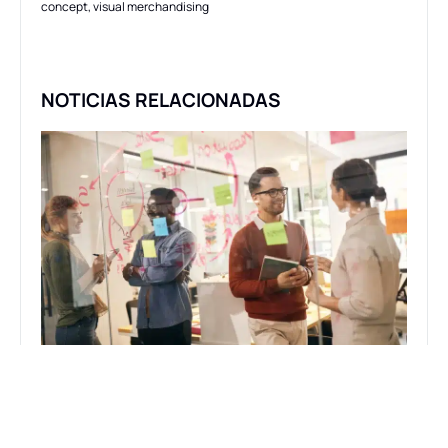
concept
,
visual merchandising
NOTICIAS RELACIONADAS
General
Event
LA IMPORTANCIA DEL I+D+I
LA F