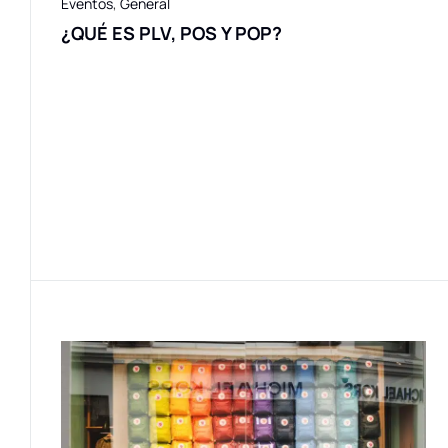
Eventos
,
General
¿QUÉ ES PLV, POS Y POP?